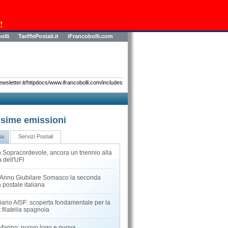
!
olli
TariffePostali.it
iFrancobolli.com
sletter.it/httpdocs/www.ifrancobolli.com/includes
sime emissioni
ia
Servizi Postali
 Sopracordevole, ancora un triennio alla
 dell'UFI
l'Anno Giubilare Somasco la seconda
 postale italiana
iario AISF: scoperta fondamentale per la
 filatelia spagnola
Marino: nuovo logo e nuova