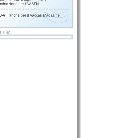
minazione per l'AASFN
0�... anche per il Vaccari Magazine
TISING