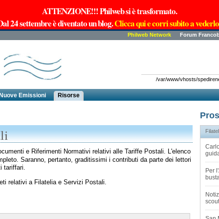
ATTENZIONE!!! Philweb si è trasformato.
Dal 24 settembre è diventato un blog.
Clicca qui e corri subito a vederlo
Philweb Network
Forum Francob
/var/www/vhosts/spedirenew
Nuove Emissioni
Risorse
Pros
li
Filatel
Carlo
umenti e Riferimenti Normativi relativi alle Tariffe Postali. L'elenco
guida
eto. Saranno, pertanto, graditissimi i contributi da parte dei lettori
 tariffari.
Per 
busta
i relativi a Filatelia e Servizi Postali.
Notiz
scout
San 