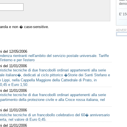
deno
E' 15
parola e non � case-sensitive.
ADVER
ni del 12/05/2006
ondenza rientranti nell'ambito del servizio postale universale. Tariffe
'interno e per l'estero
ni del 11/01/2006
istiche tecniche di due francobolli ordinari appartenenti alla serie
ale italiano�, dedicati al ciclo pittorico �Storie dei Santi Stefano e
 Lippi, nella Cappella Maggiore della Cattedrale di Prato, in
 0,45 e Euro 1,50.
ni del 11/01/2006
istiche tecniche di due francobolli ordinari appartenenti alla serie
artimento della protezione civile e alla Croce rossa italiana, nel
.
ni del 11/01/2006
ristiche tecniche di un francobollo celebrativo del 60� anniversario
erta, nel valore di Euro 0,45.
ni del 11/01/2006