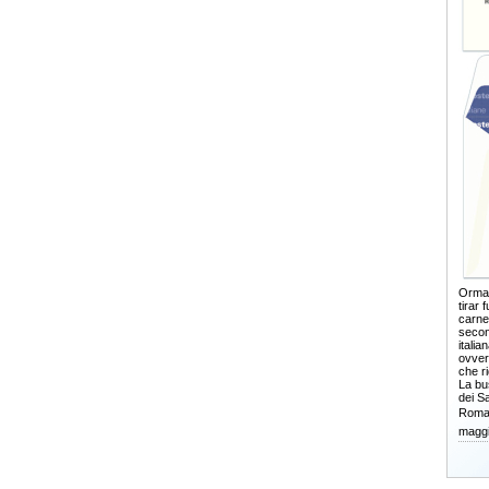
Ormai
tirar 
carne
secon
itali
ovver
che r
La bus
dei Sa
Roma,
maggi