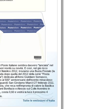
 Poste Italiane sembra davvero "lanciata" nel
fuori novità su novità. E così, nel già ricco
t filatelico 2012, troviamo una Busta Postale (la
da dopo quella del 2012 della serie "Posta
ana") dedicata all'Anno Giubilare Somasco,
o al 500° anniversario dell'evento miracoloso
iguardò San Girolamo Miani il 27 febbraio 1511.
ta, che reca nell'impronta di valore la Basilica
nti Bonifacio e Alessio sul Colle Aventino in
 costa 0,60 e vedrà la luce il prossimo 4
o.
Tutte le emissioni d'Italia