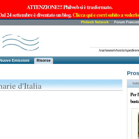
ATTENZIONE!!! Philweb si è trasformato.
Dal 24 settembre è diventato un blog.
Clicca qui e corri subito a vederlo
Philweb Network
Forum Francob
/var/www/vhosts/spedirenew
Nuove Emissioni
Risorse
Pros
arie d'Italia
Itali
Per 
busta