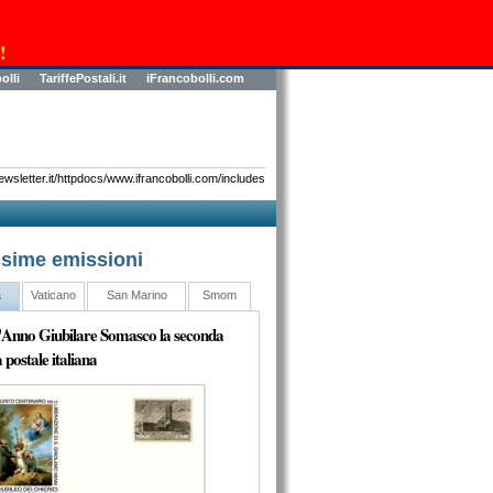
!
olli
TariffePostali.it
iFrancobolli.com
sletter.it/httpdocs/www.ifrancobolli.com/includes
sime emissioni
a
Vaticano
San Marino
Smom
l'Anno Giubilare Somasco la seconda
 postale italiana