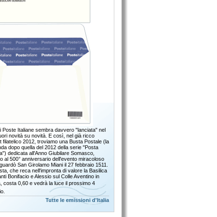
 Poste Italiane sembra davvero "lanciata" nel
fuori novità su novità. E così, nel già ricco
t filatelico 2012, troviamo una Busta Postale (la
da dopo quella del 2012 della serie "Posta
ana") dedicata all'Anno Giubilare Somasco,
o al 500° anniversario dell'evento miracoloso
iguardò San Girolamo Miani il 27 febbraio 1511.
ta, che reca nell'impronta di valore la Basilica
nti Bonifacio e Alessio sul Colle Aventino in
 costa 0,60 e vedrà la luce il prossimo 4
o.
Tutte le emissioni d'Italia