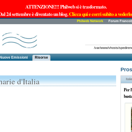
ATTENZIONE!!! Philweb si è trasformato.
Dal 24 settembre è diventato un blog.
Clicca qui e corri subito a vederlo
Philweb Network
Forum Francob
/var/www/vhosts/spedirenew
Nuove Emissioni
Risorse
Pros
arie d'Italia
Itali
Per 
busta