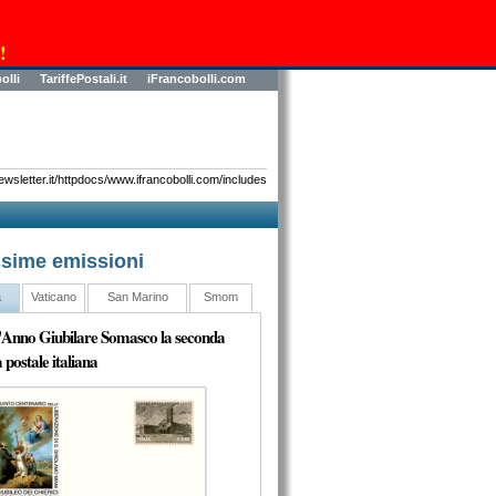
!
olli
TariffePostali.it
iFrancobolli.com
sletter.it/httpdocs/www.ifrancobolli.com/includes
sime emissioni
a
Vaticano
San Marino
Smom
l'Anno Giubilare Somasco la seconda
 postale italiana