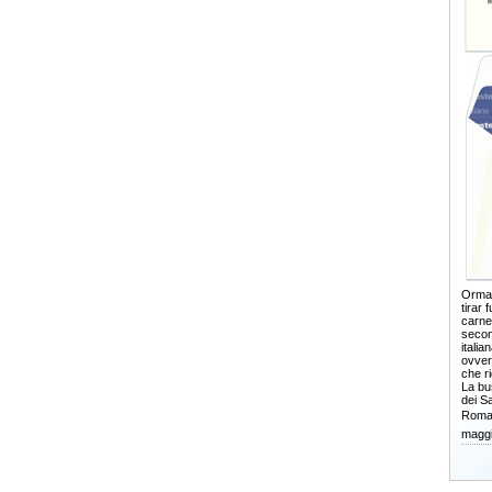
Ormai
tirar 
carne
secon
itali
ovver
che r
La bus
dei Sa
Roma,
maggi