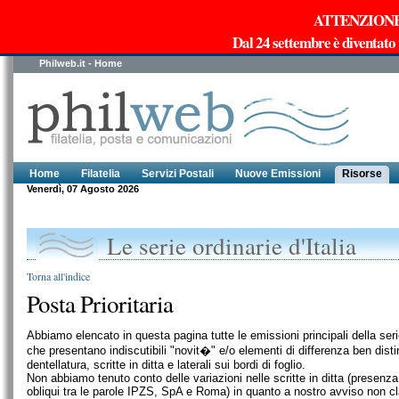
ATTENZIONE!!!
Dal 24 settembre è diventato
Philweb.it - Home
Home
Filatelia
Servizi Postali
Nuove Emissioni
Risorse
Venerdì, 07 Agosto 2026
Le serie ordinarie d'Italia
Torna all'indice
Posta Prioritaria
Abbiamo elencato in questa pagina tutte le emissioni principali della s
che presentano indiscutibili "novit�" e/o elementi di differenza ben disting
dentellatura, scritte in ditta e laterali sui bordi di foglio.
Non abbiamo tenuto conto delle variazioni nelle scritte in ditta (presenza 
obliqui tra le parole IPZS, SpA e Roma) in quanto a nostro avviso non class