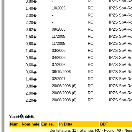
-
RC
IPZS SpA-R
0,80�
10/2005
RC
IPZS SpA-R
1,40�
-
RC
IPZS SpA-R
2,00�
-
RC
IPZS SpA-R
2,20�
09/2005
RC
IPZS SpA-R
0,62�
11/2005
RC
IPZS SpA-R
1,50�
11/2005
RC
IPZS SpA-R
0,60�
03/2006
RC
IPZS SpA-R
1,40�
04/2006
RC
IPZS SpA-R
0,80�
07/2006
RC
IPZS SpA-R
0,60�
06/10/2006
RC
IPZS SpA-R
0,60�
02/2007
RC
IPZS SpA-R
1,40�
20/06/2008 (6)
RC
IPZS SpA-R
0,80�
20/06/2008 (6)
RC
IPZS SpA-R
2,00�
20/06/2008 (6)
RC
IPZS SpA-R
2,20�
Variet�, difetti
Num.
Nominale
Emiss.
In Ditta
BDF
Dentellatura:
11
- Stampa:
RC
- Foglio:
40
- Ness