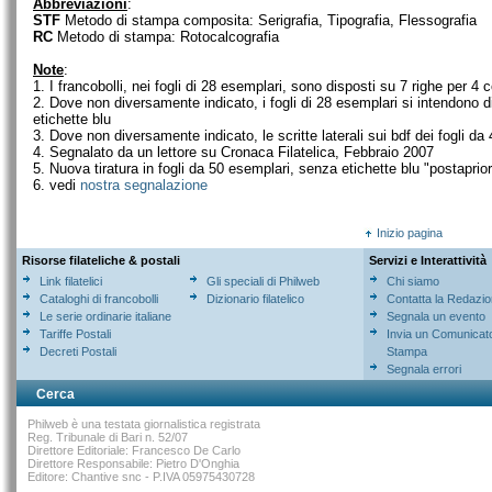
Abbreviazioni
:
STF
Metodo di stampa composita: Serigrafia, Tipografia, Flessografia
RC
Metodo di stampa: Rotocalcografia
Note
:
1. I francobolli, nei fogli di 28 esemplari, sono disposti su 7 righe per 4 
2. Dove non diversamente indicato, i fogli di 28 esemplari si intendono 
etichette blu
3. Dove non diversamente indicato, le scritte laterali sui bdf dei fogli da
4. Segnalato da un lettore su Cronaca Filatelica, Febbraio 2007
5. Nuova tiratura in fogli da 50 esemplari, senza etichette blu "postaprior
6. vedi
nostra segnalazione
Inizio pagina
Risorse filateliche & postali
Servizi e Interattività
Link filatelici
Gli speciali di Philweb
Chi siamo
Cataloghi di francobolli
Dizionario filatelico
Contatta la Redazi
Le serie ordinarie italiane
Segnala un evento
Tariffe Postali
Invia un Comunicat
Decreti Postali
Stampa
Segnala errori
Cerca
Philweb è una testata giornalistica registrata
Reg. Tribunale di Bari n. 52/07
Direttore Editoriale: Francesco De Carlo
Direttore Responsabile: Pietro D'Onghia
Editore: Chantive snc - P.IVA 05975430728