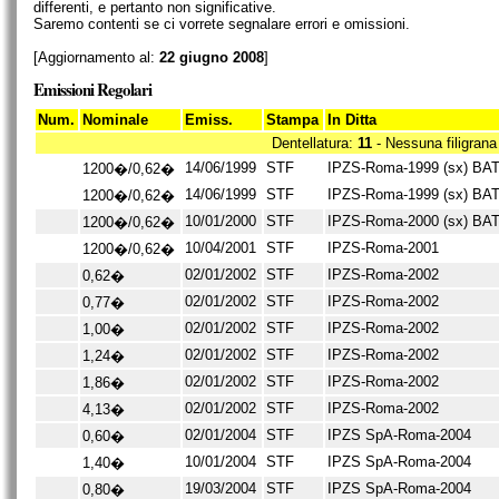
differenti, e pertanto non significative.
Saremo contenti se ci vorrete segnalare errori e omissioni.
[Aggiornamento al:
22 giugno 2008
]
Emissioni Regolari
Num.
Nominale
Emiss.
Stampa
In Ditta
Dentellatura:
11
- Nessuna filigrana
14/06/1999
STF
IPZS-Roma-1999 (sx) BAT
1200�/0,62�
14/06/1999
STF
IPZS-Roma-1999 (sx) BAT
1200�/0,62�
10/01/2000
STF
IPZS-Roma-2000 (sx) BAT
1200�/0,62�
10/04/2001
STF
IPZS-Roma-2001
1200�/0,62�
02/01/2002
STF
IPZS-Roma-2002
0,62�
02/01/2002
STF
IPZS-Roma-2002
0,77�
02/01/2002
STF
IPZS-Roma-2002
1,00�
02/01/2002
STF
IPZS-Roma-2002
1,24�
02/01/2002
STF
IPZS-Roma-2002
1,86�
02/01/2002
STF
IPZS-Roma-2002
4,13�
02/01/2004
STF
IPZS SpA-Roma-2004
0,60�
10/01/2004
STF
IPZS SpA-Roma-2004
1,40�
19/03/2004
STF
IPZS SpA-Roma-2004
0,80�