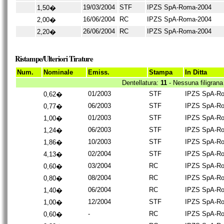
19/03/2004
STF
IPZS SpA-Roma-2004
1,50�
16/06/2004
RC
IPZS SpA-Roma-2004
2,00�
26/06/2004
RC
IPZS SpA-Roma-2004
2,20�
Ristampe/Ulteriori Tirature
Num.
Nominale
Emiss.
Stampa
In Ditta
Dentellatura:
11
- Nessuna filigrana
01/2003
STF
IPZS SpA-R
0,62�
06/2003
STF
IPZS SpA-R
0,77�
01/2003
STF
IPZS SpA-R
1,00�
06/2003
STF
IPZS SpA-R
1,24�
10/2003
STF
IPZS SpA-R
1,86�
02/2004
STF
IPZS SpA-R
4,13�
03/2004
RC
IPZS SpA-R
0,60�
08/2004
RC
IPZS SpA-R
0,80�
06/2004
RC
IPZS SpA-R
1,40�
12/2004
STF
IPZS SpA-R
1,00�
-
RC
IPZS SpA-R
0,60�