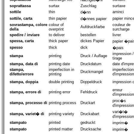
soprattassa
surtax
Zuschlag
surtaxe
sottile
thin
aminci
d�nn
sottile, carta
thin papier
papier minc
d�nnes papier
sovrastampa, colore
colour of
couleur de
Aufdruckfarbe
della
overprint
surcharge
spedire / inviare
to deliver
bestellen
livrer
spessa, carta
thick paper
dickes Papier
papier �pai
spesso
thick
dick
�pais
impression /
stampa
printing
Druck / Auflage
tirage
stampa, data di
printing date
Druckdatum
date d'impre
stampa,
imperfection in
imperfection
Druckmangel
difetto/errore
printing
d'impression
stampa, doppia
double printing
Doppeldruck
impression 
erreur
stampa, errore di
printing error
Fehldruck
d'impression
proc�s
stampa, processo di
printing process
Druckart
d'impression
vari�t�
stampa, variet� di
printing variety
Druckabart
d'impression
stampato
printed
gedruckt
imprim�
stampato
printed matter
Drucksache
imprim�