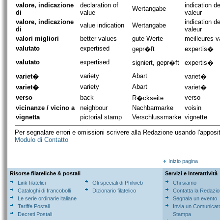
valore, indicazione
declaration of
indication de
Wertangabe
di
value
valeur
valore, indicazione
indication d
value indication
Wertangabe
di
valeur
valori migliori
better values
gute Werte
meilleures v
valutato
expertised
gepr�ft
expertis�
valutato
expertised
signiert, gepr�ft
expertis�
variety
Abart
variet�
variet�
variety
Abart
variet�
variet�
verso
back
verso
R�ckseite
vicinanze / vicino a
neighbour
Nachbarmarke
voisin
vignetta
pictorial stamp
Verschlussmarke
vignette
Per segnalare errori e omissioni scrivere alla Redazione usando l'apposi
Modulo di Contatto
Inizio pagina
Risorse filateliche & postali
Servizi e Interattività
Link filatelici
Gli speciali di Philweb
Chi siamo
Cataloghi di francobolli
Dizionario filatelico
Contatta la Redazi
Le serie ordinarie italiane
Segnala un evento
Tariffe Postali
Invia un Comunicat
Decreti Postali
Stampa