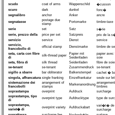
scudo
coat of arms
Wappenschild
�cusson
scuro
dark
dunkel
fonc�
segnalibro
anchor
Anker
ancre
postage due
segnatasse
Portomarke
timbre-taxe
stamp
serie
set
Satz
s�rie
serie, prezzo della
price per set
Satzpreis
prix de la s
servizio
service
Dienst
service
servizio,
official stamp
Dienstmarke
timbre de se
francobollo di
seta, carta con fibre
Papier mit
papier avec 
silk-thread paper
di
Seidenfaden
soie
seta, fibra di
silk thread
Seidenfaden
fibre de soie
se-tenant
se-tenant
Zusammendruck
se-tenant
sigillo a sbarre
bar obliterator
Balkenstempel
cachet � ba
singola, affrancatura
single franking
Einzelfrankatur
seule sur let
sistemazione dei
arrangement of
arrangement
Markenanordnung
francobolli
stamps
timbres
soprastampa
overprint
Aufdruck
surcharge
soprastampa, tipo
overprint type
Aufdrucktype
type de sur
di
soprastampa,
vari�t� de
overprint variety
Aufdruckabart
variet� di
surcharge
soprattassa
surcharge fee
surtaxe
Nachgeb�hr