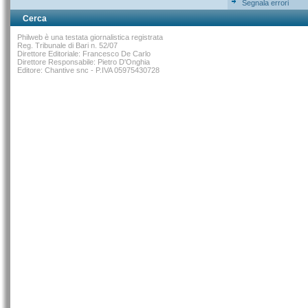
Segnala errori
Cerca
Philweb è una testata giornalistica registrata
Reg. Tribunale di Bari n. 52/07
Direttore Editoriale: Francesco De Carlo
Direttore Responsabile: Pietro D'Onghia
Editore: Chantive snc - P.IVA 05975430728