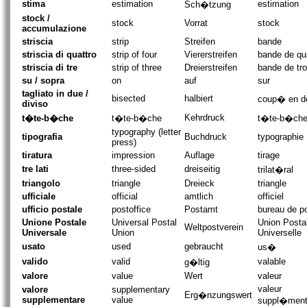
stima
estimation
estimation
Sch�tzung
stock /
stock
Vorrat
stock
accumulazione
striscia
strip
Streifen
bande
striscia di quattro
strip of four
Viererstreifen
bande de qu
striscia di tre
strip of three
Dreierstreifen
bande de tro
su / sopra
on
auf
sur
tagliato in due /
bisected
halbiert
coup� en d
diviso
Kehrdruck
t�te-b�che
t�te-b�che
t�te-b�ch
typography (letter
tipografia
Buchdruck
typographie
press)
tiratura
impression
Auflage
tirage
tre lati
three-sided
dreiseitig
trilat�ral
triangolo
triangle
Dreieck
triangle
ufficiale
official
amtlich
officiel
ufficio postale
postoffice
Postamt
bureau de p
Unione Postale
Universal Postal
Union Posta
Weltpostverein
Universale
Union
Universelle
usato
used
gebraucht
us�
valido
valid
valable
g�ltig
valore
value
Wert
valeur
valeur
valore
supplementary
Erg�nzungswert
supplementare
value
suppl�ment