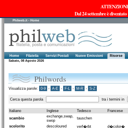
ATTENZIONE!!!
Dal 24 settembre è diventato
Philweb.it - Home
Home
Filatelia
Servizi Postali
Nuove Emissioni
Risorse
Sabato, 08 Agosto 2026
Philwords
Visualizza parole:
0-9
-
A-E
-
F-L
-
M-R
-
S-Z
Cerca questa parola
tra i termini in
Italiano
Inglese
Tedesco
Francese
exchange,swap,
scambio
tauschen
swop
scolorito
descoloured
verf�rbt
d�color�